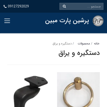
09127292029
پرشین پارت مبین
خانه
محصولات
دستگیره و یراق
دستگیره و یراق